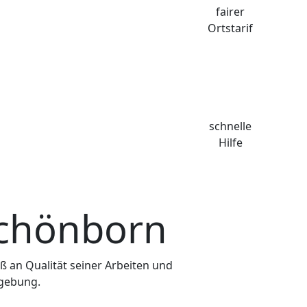
fon nicht möglich. In den seltensten Fällen
die Tür ist ins Schloss gefallen oder der
nders, den Verriegelungsmechanismus und die
nschein nehmen um eine echte
 wird und mit welchem Materialeinsatz er
nn des Auftrags vor Ort über die
rif
Arbeitszeit zu Ihnen sehr genau
für zu berechnenden Kosten mitteilen, denn
tstarif, auch wenn Sie nicht direkt aus
läge
. Um Ihnen unseren Schlüsselnotdienst in