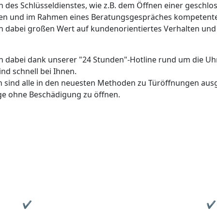
zu können, müssen wir logischerweise die höheren Arbeitsk
en eines Auftrags umlegen und berechnen daher an Wochen
einen weitergeleiteten Türöffnungsauftrag.
► 24h-Hotline Schlüsseldienst Flink ◄
✆ 01516 - 11 33 280
KUNDENMEINUNGEN
Sonja H. aus Klingelbach
n
„Fachkundige Beratung zur Planung und
„