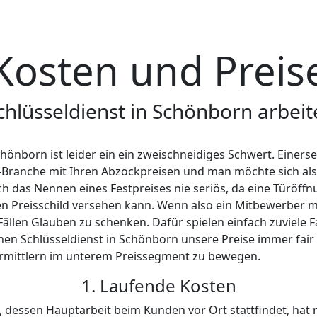
ZGEBIETE UNSERER PARTNER FÜR RHEIN
ionspartner im gesamten Raum Rhein-Lahn-Kreis und der 
lüsselnotdienst Katzenelnbogen
, der
Schlüsseldienst Allend
ienst Balduinstein
, der
Schlüsseldienst für Hahnstätten
, d
lnotdienst Langenscheid
, der
Schlüsselnotdienst für Flacht
u
elnotdienst Flink für S