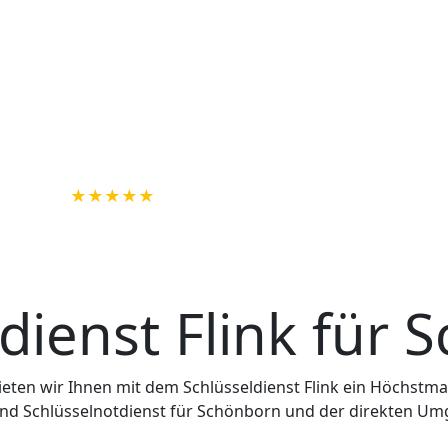
2. Jede Tür ist anders
n vor Ort ist eine ehrliche Preisinformation vorab am Tele
 die man für eine Preisaussage benötigen würden. Man weiß 
ormalfall nicht alles über die Art des Schlosses, des Zyli
n für Schönborn den Fall erst persönlich vor Ort in Auge
n kann er abschätzen wie lange das Öffnen der Tür dauern
nst für Schönborn informieren Sie natürlich dann VOR Begi
r Ihre Türöffnung, Tresoröffnung oder Autoöffnung.
 Feste Anfahrtskosten zum fairen Ortsta
h die Anfahrtsdauer und die damit verbundene zusätzliche 
efonisten vorab am Telefon unter 01516 - 11 33 280 die da
ir immer pauschal. Dabei berechnen wir immer den fairen Or
Umgebung bis zu einem gewissen Umkreis.
Wochenend-, Nacht- und Feiertagszusch
4 Stunden täglich für Sie da - und das an 365 Tagen im Jahr