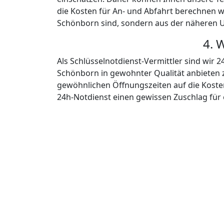
Alles was ein Schloss hat, läss
Für alle Fälle besitzen die Techni
REPARATUREN
Nicht nur wenn man sich selbst aus
Schlosser. Manchmal geht es "einfa
Reparatur eines vorhandenen Schlos
verloren hat. Auch in diesen und ä
in Schönborn natürlich für Sie da.
Ihnen jeden Wunsch einer Schloßrep
Schnell gehen muss so eine Repara
Der Techniker hilft Ihnen bei der 
anzurichten und um sich direkt wie