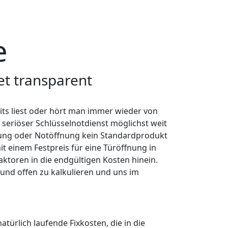
-LAHN-KREIS
näheren Umgebung verlassen. Zudem zählen
orf
, der
Schlüsseldienst für Kördorf
, der
er
Schlüsselnotdienst für Niederneisen
, der
nd der
Schlüsseldienst Holzheim
zu
chönborn