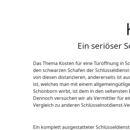
bekommen.
DIE EINSAT
Wir können uns dabei auf unsere Kooperat
der
Schlüsseldienst für Klingelbach
, der
Sch
Schlüsseldienst Lohrheim
, der
Schlüsselnotd
Schlüsseldienst für Cramberg
, der
Schlüsse
unseren Kooperationspartnern.
Schlüss