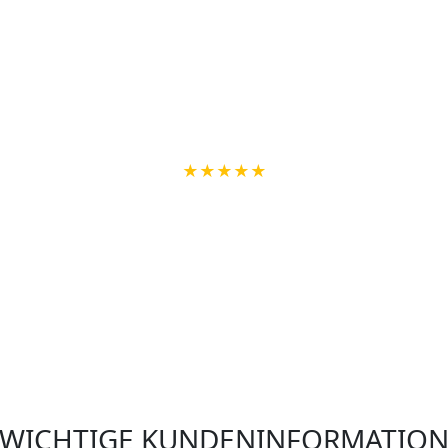
 und sicherste Weg.
Die langjährige Erfahrung auf dem Gebiet Sicherheitste
nsbesondere dann aus, wenn es darum geht auf Sie maßges
Sei es die Installation einer neuen Alarma
der alles rund um das Thema sichere Verriegelungen - Der 
jederzeit e
en passenden Schutz für Ihr Zuhause mit hochwertigen Pr