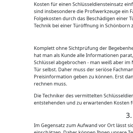
24H-SCHLÜSSELNOTDI
Eine Wohnungstür fällt nicht immer
freitags beim Abschließen ab. Um 
lokalen Schlossers oder Sicherheit
Schlüsseldienst-Vermittlung rund um
Mitarbeiter unserer 24h-Hotline fi
um Ihr Problem kümmern kann.
In den allermeisten Fällen ist dan
Techniker innerhalb von 30 Minut
✔
Türöffnungen
✔
PKW-Öffnungen
✔
Tresoröffnung
✔
99% beschädigungsfrei