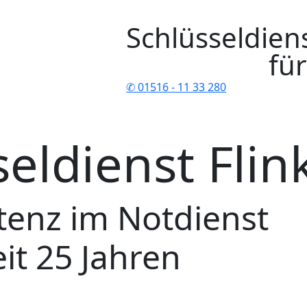
Schlüsseldienst in Schönborn arbeit
önborn ist leider ein ein zweischneidiges Schwert. Einers
Branche mit Ihren Abzockpreisen und man möchte sich als 
auch das Nennen eines Festpreises nie seriös, da eine Türö
en Preisschild versehen kann. Wenn also ein Mitbewerber mi
Fällen Glauben zu schenken. Dafür spielen einfach zuviele F
nen Schlüsseldienst in Schönborn unsere Preise immer fair
ermittlern im unterem Preissegment zu bewegen.
1. Laufende Kosten
 dessen Hauptarbeit beim Kunden vor Ort stattfindet, hat na
nfließen. Neben den Standardkosten für den Unterhalt des D
aktor. Um Ihnen als Kunden immer ein Höchstmaß an Effizi
ür bei einer Öffnung zu bieten, kommt bei unseren Koope
zum Einsatz.