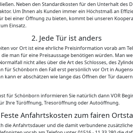
ENST
 tagsüber zu und ein Schlüssel bricht nicht nur montags bi
Ihnen auch außerhalb der gängigen Öffnungszeiten eines
sdienstes in Schönborn helfen zu können, bieten wir Ihnen d
 die Uhr an - und das an 365 Tagen im Jahr. Mit Hilfe der
nden wir immer einen regionalen Partner, der sich zeitnah 
k unseres engmaschigen Netzwerks an Kooperationspartnern 
en nach Auftragsannahme bei Ihnen vor Ort in Schönborn 
Wir lassen in Schönborn nicht nur zugefallene und 
kümmern uns bei Allem was verschlossen ist darum, dass e
neben einfachen Haustüren natürlich Brandschutztüren od