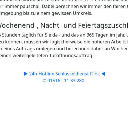
auch Autotür
t sich von unseren Partnern öffnen. Dazu zählen dann natür
eines Briefkastens, bis hin zu sicheren 
ker und Partner des Schlüsseldienstes für Schönborn das p
der Fälle gelingt die Öffnung komplett 
gesperrt hat benötigt man einen Schlüsseldienst oder
ch" nur um die Instandsetzung, Austausch oder die
ses, weil es hakt oder oder man einen Schlüssel dafür
hnlichen Fällen sind wir mit unseren Partnerunternehmen
 Wir haben Zugriff auf hochwertige Ersatzteile von unsere
aratur erfüllen.
tur oder gar der komplette Austausch eines Schlosses zum 
Beseitung von diesen Einbruchschäden, denn selten achten 
der sicherer in dem eigenen Zuhause zu fühlen ist der kom