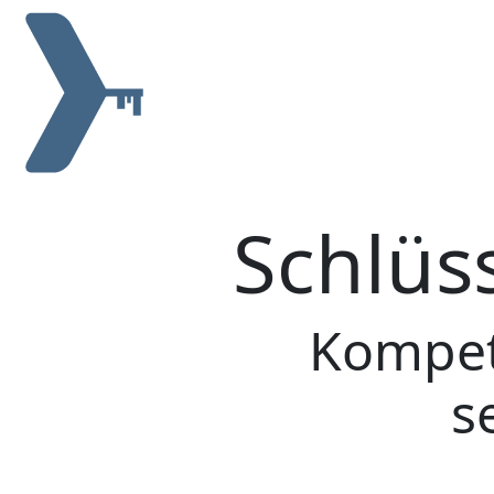
Ein seriöser 
Das Thema Kosten für eine Türöffnung in Sch
den schwarzen Schafen der Schlüsseldienst-
von diesen distanzieren, andererseits ist 
ist, welches man mit einem allgemeingütlig
Schönborn wirbt, ist dem in den seltensten 
Dennoch versuchen wir als Vermittler für ei
Vergleich zu anderen Schlüsselnotdienst-V
Ein komplett ausgestatteter Schlüsseldienst,
Kosten für einen Schlüsseldiensteinsatz ei
sind insbesondere die Profiwerkzeuge ein F
Folgekosten durch das Beschädigen einer T
Technik bei einer Türöffnung in Schönborn 