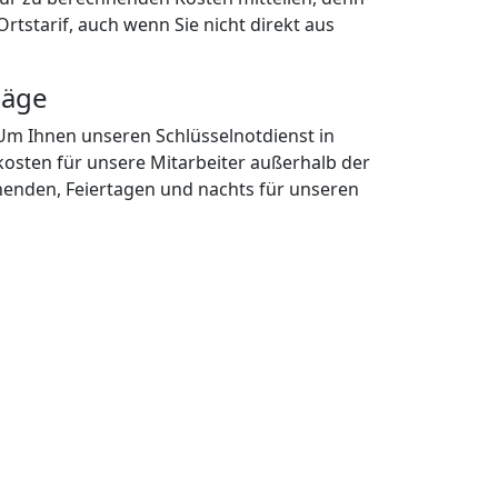
en jeden Alters und jedes Fabrikats.
lich auch einfache Öffnungen wie die
Verriegelungen wie bei einem Tresor.
assende Werkzeug, wodurch es in 99%
ohne Beschädigungen durchzuführen.
✔
Schlossreparatur
✔
Zylinderaustausch
✔
Hilfe bei Einbruchschäden
n bekannten Partnern und können
Beispiel auch nach einem Einbruch.
Einbrecher darauf keine Schäden
plette Austausch des