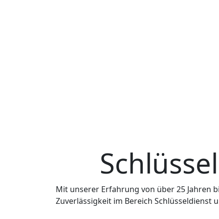
Komplett ohne Sichtprüfung der Begebenheite
hat man als Kunde alle Informationen parat,
Schlüssel abgebrochen - man weiß aber im N
Tür selbst. Daher muss der seriöse Fachman
Preisinformation geben zu können. Erst dan
rechnen muss.
Die Techniker des vermittelten Schlüsseldie
entstehenden und zu erwartenden Kosten fü
3.
Im Gegensatz zum Aufwand vor Ort lässt sic
einschätzen. Daher können Ihnen unsere Tel
die Kosten für An- und Abfahrt berechnen w
Schönborn sind, sondern aus der näheren 
4. 
Als Schlüsselnotdienst-Vermittler sind wir 2