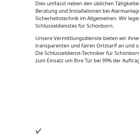
Schönborn in gewohnter Qualität anbieten 
gewöhnlichen Öffnungszeiten auf die Kost
24h-Notdienst einen gewissen Zuschlag für 
Maria S. aus Schönborn
„Unsere Haustür war zugefallen - musste