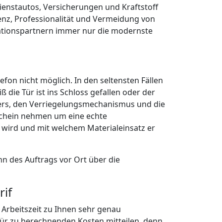
s
✔
Schlüsseldienst 24/7
✔
24h-Hotline
✔
schnelle Anfahrt
ie
und so kostengünstig wie möglich
ein lokaler Schlüsseldienst-
oder Umgebung.
ÖFFNUNGEN ALLER ART
verschlossene Türen öffnen, sondern
s wieder geöffnet wird. Dazu zählen
er Terassentüren und insbesondere