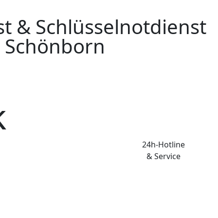
et transparent
eits liest oder hört man immer wieder von
seriöser Schlüsselnotdienst möglichst weit
ffnung oder Notöffnung kein Standardprodukt
t einem Festpreis für eine Türöffnung in
aktoren in die endgültigen Kosten hinein.
 und offen zu kalkulieren und uns im
türlich laufende Fixkosten, die in die
ienstautos, Versicherungen und Kraftstoff
enz, Professionalität und Vermeidung von
rationspartnern immer nur die modernste